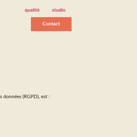
qualité
studio
Contact
es données (RGPD), est :